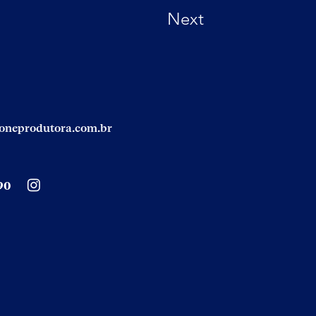
Next
neprodutora.com.br
90