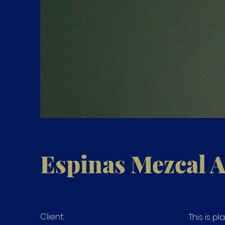
Espinas Mezcal 
Client:
This is p